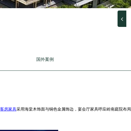
国外案例
客房家具
采用海棠木饰面与铜色金属饰边，宴会厅家具呼应岭南庭院布局