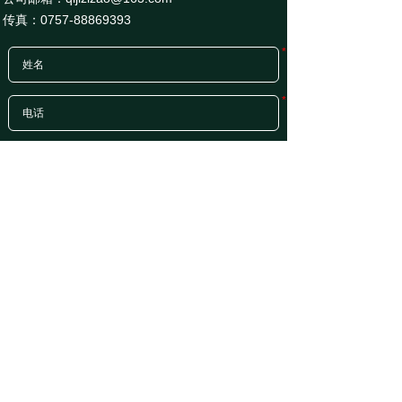
传真：0757-88869393
*
*
需求
*
固定家具
活动家具
星级酒店
精装楼盘