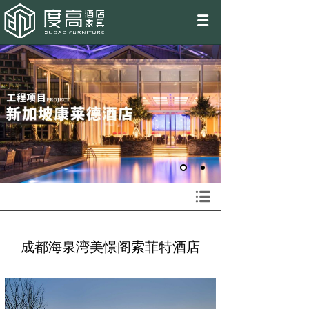
EN
成都海泉湾美憬阁索菲特酒店