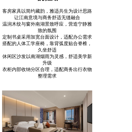
客房家具以简约藏韵，雅适共生为设计思路
让江南意境与商务舒适无缝融合
温润木纹与窗外南湖景致呼应，营造宁静雅
致的氛围
定制书桌采用加宽台面设计，适配办公需求
搭配的人体工学座椅，靠背弧度贴合脊椎，
久坐舒适
休闲区沙发以南湖烟雨为灵感，舒适美学新
升级
衣柜内部收纳分区合理，适配商务出行衣物
整理需求